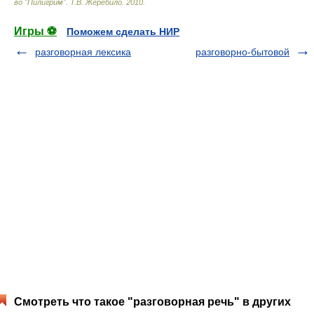
во "Пилигрим"
.
Т.В. Жеребило
.
2010
.
Игры ⚽
Поможем сделать НИР
разговорная лексика
разговорно-бытовой
Смотреть что такое "разговорная речь" в других