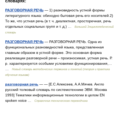
словарях:
РАЗГОВОРНАЯ РЕЧЬ
— 1) разновидность устной формы
литературного языка: обиходно бытовая речь его носителей.2)
То же, что устная речь (в т. ч. диалектная, просторечная, речь
отдельных социальных групп и т. д.) …
Большой Энциклопедический
словарь
РАЗГОВОРНАЯ РЕЧЬ
— РАЗГОВОРНАЯ РЕЧЬ. Одна из
функциональных разновидностей языка, представленная
главным образом в устной форме. Это основная форма
реализации разговорной речи – произносимая, устная речь. Р.
р. характеризуется особыми условиями функционирования,…
…
Новый словарь методических терминов и понятий (теория и практика
обучения языкам)
разговорная речь
— — [Е.С.Алексеев, А.А.Мячев. Англо
русский толковый словарь по системотехнике ЭВМ. Москва
1993] Тематики информационные технологии в целом EN
spoken voice …
Справочник технического переводчика