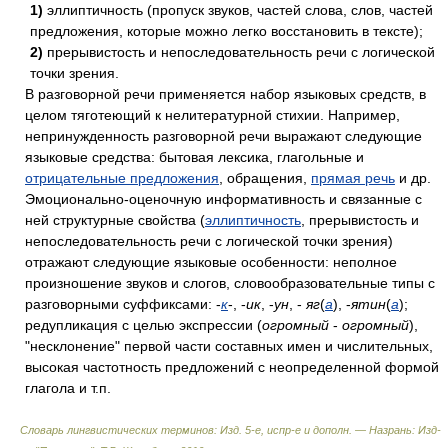
1)
эллиптичность (пропуск звуков, частей слова, слов, частей
предложения, которые можно легко восстановить в тексте);
2)
прерывистость и непоследовательность речи с логической
точки зрения.
В разговорной речи применяется набор языковых средств, в
целом тяготеющий к нелитературной стихии. Например,
непринужденность разговорной речи выражают следующие
языковые средства: бытовая лексика, глагольные и
отрицательные предложения
, обращения,
прямая речь
и др.
Эмоционально-оценочную информативность и связанные с
ней структурные свойства (
эллиптичность
, прерывистость и
непоследовательность речи с логической точки зрения)
отражают следующие языковые особенности: неполное
произношение звуков и слогов, словообразовательные типы с
разговорными суффиксами: -
к
-, -
ик
, -
ун
, -
яг
(
а
), -
ятин
(
а
);
редупликация с целью экспрессии (
огромный
-
огромный
),
"несклонение" первой части составных имен и числительных,
высокая частотность предложений с неопределенной формой
глагола и т.п.
Словарь лингвистических терминов: Изд. 5-е, испр-е и дополн. — Назрань: Изд-